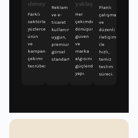
deneyim
yaklaşım
Reklam
Planlı
Farklı
Her
ve e-
çalışma
sektörlerde
çekimde
ticaret
ve
yüzlerce
dönüşüm,
kullanımına
düzenli
ürün
güven
uygun,
iletişim
ve
ve
premium
ile
kampanya
marka
görsel
hızlı,
çekimi
algısını
standartları.
temiz
tecrübesi.
güçlendiren
teslim
yapı.
süreci.