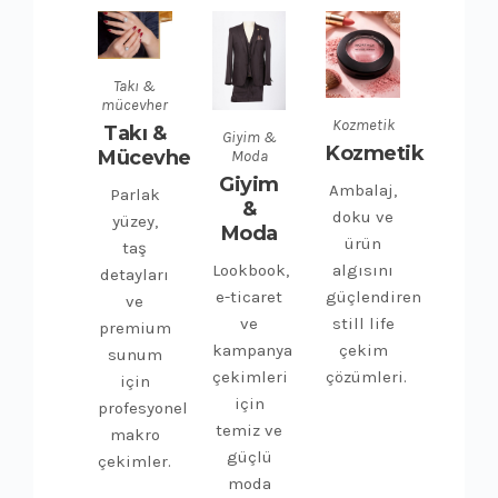
Takı &
mücevher
Kozmetik
Takı &
Giyim &
Kozmetik
Mücevher
Moda
Giyim
Ambalaj,
Parlak
&
doku ve
yüzey,
Moda
ürün
taş
Lookbook,
algısını
detayları
e-ticaret
güçlendiren
ve
ve
still life
premium
kampanya
çekim
sunum
çekimleri
çözümleri.
için
için
profesyonel
temiz ve
makro
güçlü
çekimler.
moda