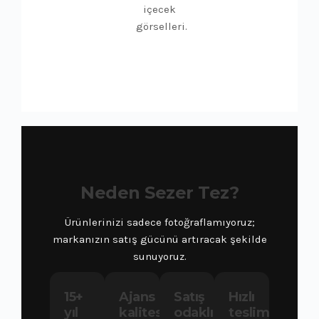
içecek
görselleri.
Neden Sezer Tez?
Ürünlerinizi sadece fotoğraflamıyoruz;
markanızın satış gücünü artıracak şekilde
sunuyoruz.
15+
Ajans
Satış
Hızlı
yıl
kalitesi
odaklı
teslim