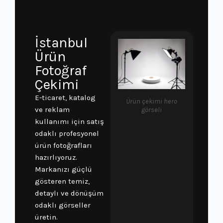
İstanbul
Ürün
Fotoğraf
Çekimi
E-ticaret, katalog
Ürün çekimi hero
ve reklam
görseli
kullanımı için satış
odaklı profesyonel
ürün fotoğrafları
hazırlıyoruz.
Markanızı güçlü
gösteren temiz,
detaylı ve dönüşüm
odaklı görseller
üretin.