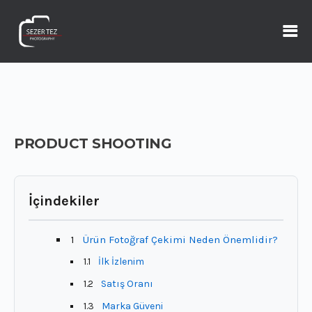
PRODUCT SHOOTING
İçindekiler
1
Ürün Fotoğraf Çekimi Neden Önemlidir?
1.1
İlk İzlenim
1.2
Satış Oranı
1.3
Marka Güveni