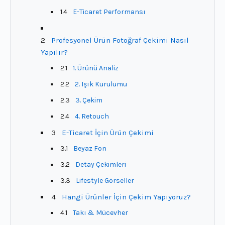
1.4
E-Ticaret Performansı
2
Profesyonel Ürün Fotoğraf Çekimi Nasıl
Yapılır?
2.1
1. Ürünü Analiz
2.2
2. Işık Kurulumu
2.3
3. Çekim
2.4
4. Retouch
3
E-Ticaret İçin Ürün Çekimi
3.1
Beyaz Fon
3.2
Detay Çekimleri
3.3
Lifestyle Görseller
4
Hangi Ürünler İçin Çekim Yapıyoruz?
4.1
Takı & Mücevher