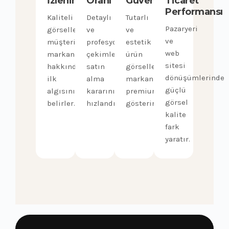
İzlenim
Oranı
Güveni
Ticaret
Performansı
Kaliteli
Detaylı
Tutarlı
Pazaryeri
görseller
ve
ve
ve
müşterinin
profesyonel
estetik
web
markanız
çekimler
ürün
sitesi
hakkında
satın
görselleri
dönüşümlerinde
ilk
alma
markanızı
güçlü
algısını
kararını
premium
görsel
belirler.
hızlandırır.
gösterir.
kalite
fark
yaratır.