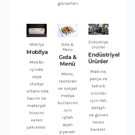
görselleri.
Endüstriyel
Mobilya
Gıda &
Ürünler
Menü
Mobilya
Endüstriyel
Gıda &
Ürünler
Mekân
Menü
içinde
Makine,
Menü,
veya
parça ve
restoran
stüdyo
teknik
ve sosyal
ortamında
ürünler
medya
hacim ve
için net,
kullanımı
materyal
detaylı
için
hissini
ve güven
iştah
veren
veren
açan
çekimler.
kareler.
yiyecek-