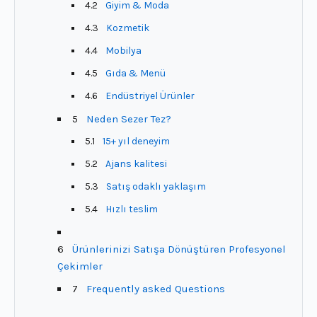
4.2
Giyim & Moda
4.3
Kozmetik
4.4
Mobilya
4.5
Gıda & Menü
4.6
Endüstriyel Ürünler
5
Neden Sezer Tez?
5.1
15+ yıl deneyim
5.2
Ajans kalitesi
5.3
Satış odaklı yaklaşım
5.4
Hızlı teslim
6
Ürünlerinizi Satışa Dönüştüren Profesyonel
Çekimler
7
Frequently asked Questions