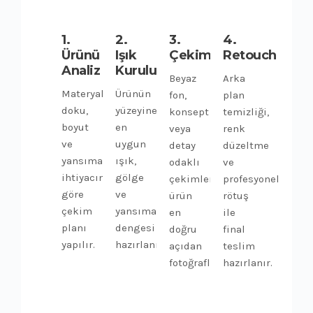
1.
2.
3.
4.
Ürünü
Işık
Çekim
Retouch
Analiz
Kurulumu
Beyaz
Arka
Materyal,
Ürünün
fon,
plan
doku,
yüzeyine
konsept
temizliği,
boyut
en
veya
renk
ve
uygun
detay
düzeltme
yansıma
ışık,
odaklı
ve
ihtiyacına
gölge
çekimlerle
profesyonel
göre
ve
ürün
rötuş
çekim
yansıma
en
ile
planı
dengesi
doğru
final
yapılır.
hazırlanır.
açıdan
teslim
fotoğraflanır.
hazırlanır.