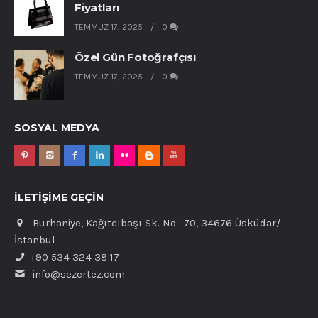
Fiyatları
TEMMUZ 17, 2025
0
Özel Gün Fotoğrafçısı
TEMMUZ 17, 2025
0
SOSYAL MEDYA
İLETIŞIME GEÇIN
Burhaniye, Kağıtcıbaşı Sk. No : 70, 34676 Üsküdar/
İstanbul
+90 534 324 38 17
info@sezertez.com